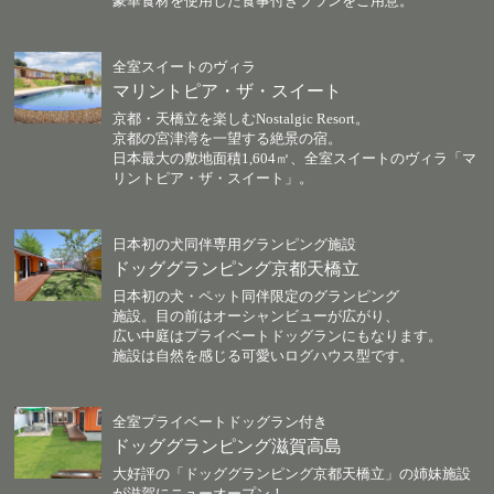
豪華食材を使用した食事付きプランをご用意。
全室スイートのヴィラ
マリントピア・ザ・スイート
京都・天橋立を楽しむNostalgic Resort。
京都の宮津湾を一望する絶景の宿。
日本最大の敷地面積1,604㎡、全室スイートのヴィラ「マ
リントピア・ザ・スイート」。
日本初の犬同伴専用グランピング施設
ドッググランピング京都天橋立
日本初の犬・ペット同伴限定のグランピング
施設。目の前はオーシャンビューが広がり、
広い中庭はプライベートドッグランにもなります。
施設は自然を感じる可愛いログハウス型です。
全室プライベートドッグラン付き
ドッググランピング滋賀高島
大好評の「ドッググランピング京都天橋立」の姉妹施設
が滋賀にニューオープン！