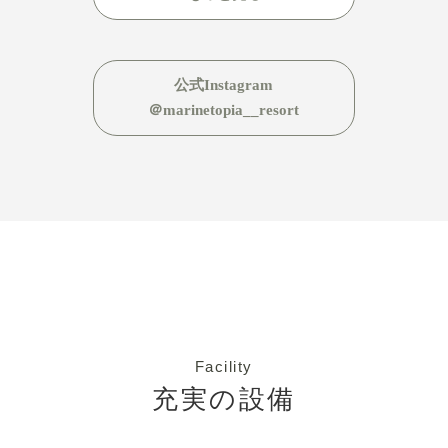
で、
で約1時間半〜2時間 最寄りの天橋立駅
ー
専用
から無料送迎有
(送迎は3日前までの事前
以前
に
予約制なのでご注意ください) 「海の京
ャ
なお
都」と言われる京都の天橋立エリアに愛犬
が
公式Instagram
たて
と一緒に 宿泊できるプライベートドッグコ
お
＠marinetopia__resort
・
テージ「DIVA-ディーバ」 一棟貸切型の贅
天
もあ
沢なプライベート空間、客室温泉や プライ
く
ボリ
ベートプール、専用ドッグラン付きです
後
続
おすすめポイント
▶︎プライベートドッグ
ミ
ラン 海が目の前に広がるドッグランは安心
可
・
してわんちゃんを 遊ばせてあげることがで
可
ピ
きます ▶︎選べる2種の客室 一棟貸切型のプ
ラ
ッ
ライベートコテージと 海を望むオーシャン
グ
ビューのお部屋 ▶︎天然温泉「銀温泉」 全
ー
室に天然温泉浴場を完備 ▶︎プライベートプ
は
Facility
都
ール 宿泊者専用の広々としたプール (わん
丹
充実の設備
ちゃんは入れないのでご注意ください
)
ー
▶︎食事 選べるお部屋食で地元食材を楽しめ
ん