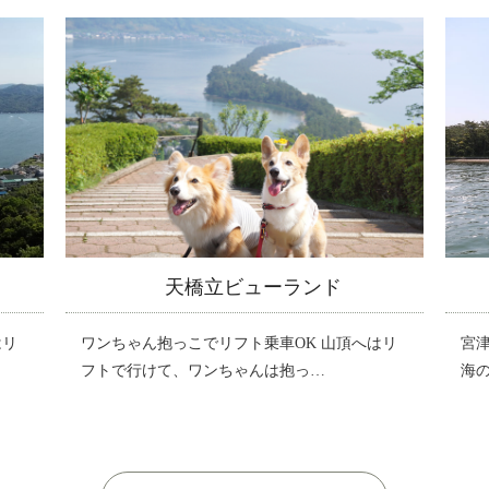
天橋立観光船
はリ
宮津～天橋立～一の宮間を運航する観光船は、
ワ
海の京都・天橋立観光には欠かせない海上…
フ