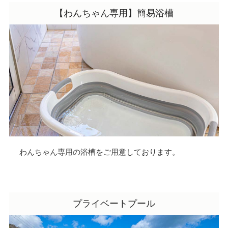
ます ▶︎海まで歩いて5分 美しい日本海の浜
近
【わんちゃん専用】簡易浴槽
辺をわんちゃんとお散歩できます ▶︎専用の
B
犬は
食事スペース 半屋内の全天候型スペースで
グ
場
オールシーズン快適に 食事を楽しめます
う
わさびともずくは広いドッグランでたくさ
ん
ング
ん追いかけっこしたり、お部屋ではソファ
に
ーバ
に座って寛いだりと、 とても楽しそうに過
は
#
ごしていました
近くには観光名所もたく
・
休日
さんあるので、季節毎に行ってみたいと思
ー
える素敵なお宿でした
今回は観光名所を
ら
お出
たくさん回ることができたので、そちらも
設
 #
後日ご紹介させていただきたいと思います
ッ
わんちゃん専用の浴槽をご用意しております。
ラッ
ぜひご覧いただけると嬉しいです
ト
関
①GLAMPING DIVA ②お部屋案内(室内) 玄
ち
や
関→ベッドルーム→リビング→キッチン→
Q
浴室 ③お部屋案内(屋外) バーベキュースペ
金
プライベートプール
ース→ドッグラン→プライベートプール ④
よ
広〜いプライベートプール わんちゃんは入
ろ